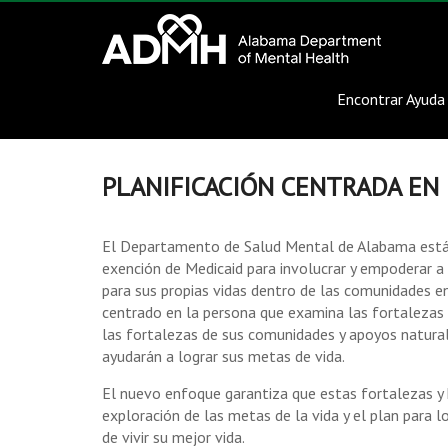
to
Alabama
content
Department
Encontrar Ayuda
of
Mental
PLANIFICACIÓN CENTRADA EN
Health
El Departamento de Salud Mental de Alabama está 
connecting
exención de Medicaid para involucrar y empoderar a 
mind
para sus propias vidas dentro de las comunidades e
and
centrado en la persona que examina las fortalezas 
wellness
las fortalezas de sus comunidades y apoyos naturale
ayudarán a lograr sus metas de vida.
El nuevo enfoque garantiza que estas fortalezas y ha
exploración de las metas de la vida y el plan para l
de vivir su mejor vida.