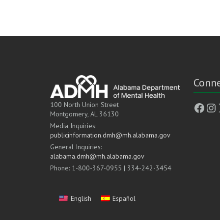
Conne
Face
In
100 North Union Street
Montgomery, AL 36130
Media Inquiries:
publicinformation.dmh@mh.alabama.gov
General Inquiries:
alabama.dmh@mh.alabama.gov
Phone: 1-800-367-0955 | 334-242-3454
English
Español