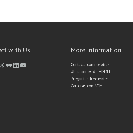
ct with Us:
More Information
book
stagram
X
Flickr
LinkedIn
YouTube
Contacta con nosotras
Ubicaciones de ADMH
Preguntas frecuentes
Carreras con ADMH