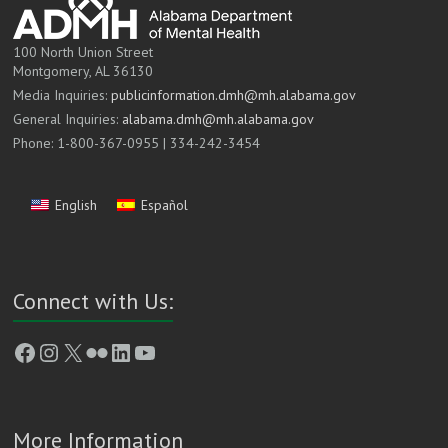
100 North Union Street
Montgomery, AL 36130
Media Inquiries:
publicinformation.dmh@mh.alabama.gov
General Inquiries:
alabama.dmh@mh.alabama.gov
Phone: 1-800-367-0955 | 334-242-3454
English
Español
Connect with Us:
Facebook
Instagram
X
Flickr
LinkedIn
YouTube
More Information